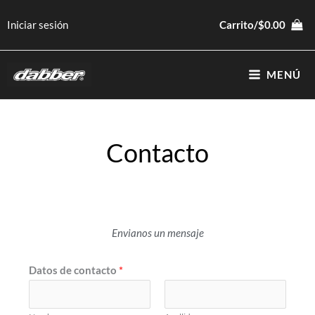
Ir
Iniciar sesión
Carrito/
$
0.00
al
contenido
MENÚ
Contacto
Envianos un mensaje
Datos de contacto
*