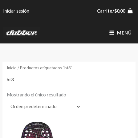
Ir
Iniciar sesión
Carrito/
$
0.00
al
contenido
MENÚ
Inicio
/ Productos etiquetados “bt3”
bt3
Mostrando el único resultado