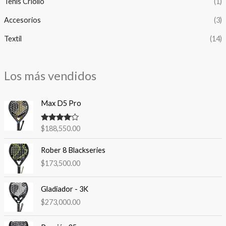
Tenis Criollo
(1)
Accesorios
(3)
Textíl
(14)
Los más vendidos
Max D5 Pro
Valorado
$
188,550.00
con
4.00
de 5
Rober 8 Blackseries
$
173,500.00
Gladiador - 3K
$
273,000.00