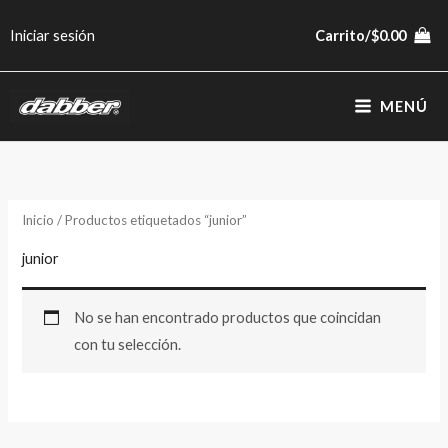
Ir
Iniciar sesión
Carrito/
$
0.00
al
contenido
MENÚ
Inicio
/ Productos etiquetados “junior”
junior
No se han encontrado productos que coincidan
con tu selección.