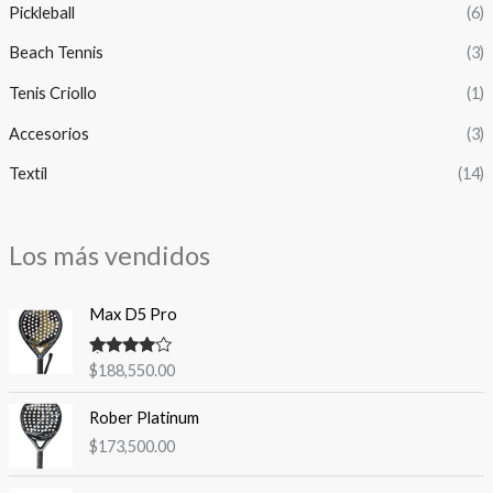
Pickleball
(6)
Beach Tennis
(3)
Tenis Criollo
(1)
Accesorios
(3)
Textíl
(14)
Los más vendidos
Max D5 Pro
Valorado
$
188,550.00
con
4.00
de 5
Rober Platinum
$
173,500.00