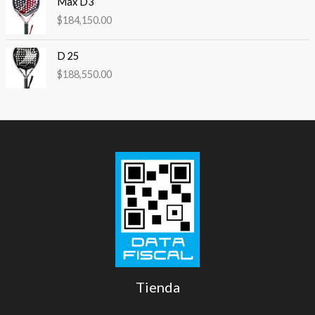
Max D3
$
184,150.00
D 25
$
188,550.00
Tienda