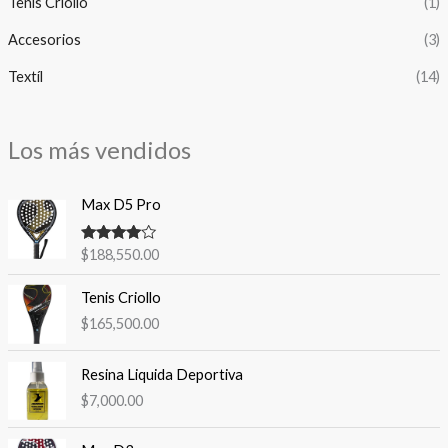
Tenis Criollo
(1)
Accesorios
(3)
Textíl
(14)
Los más vendidos
Max D5 Pro
Valorado
$
188,550.00
con
4.00
de 5
Tenis Criollo
$
165,500.00
Resina Liquida Deportiva
$
7,000.00