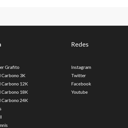
a
Redes
er Grafito
Instagram
ll Carbono 3K
Twitter
ll Carbono 12K
Facebook
ll Carbono 18K
Youtube
ll Carbono 24K
s
l
nnis