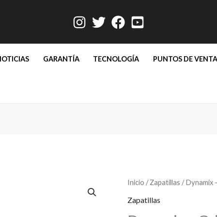
NOTICIAS
GARANTÍA
TECNOLOGÍA
PUNTOS DE VENT
Dynamix
Inicio
/
Zapatillas
/ Dynamix –
-
Zapatillas
Gris