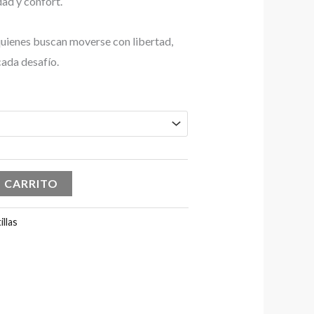
dad y confort.
quienes buscan moverse con libertad,
ada desafío.
L CARRITO
illas