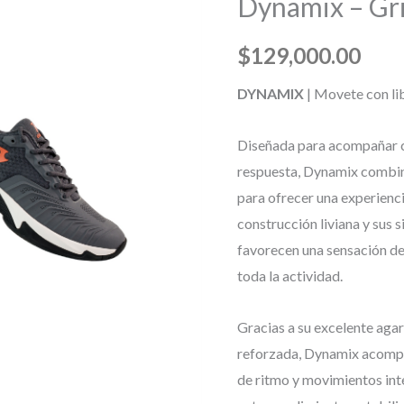
Dynamix – Gr
cantidad
$
129,000.00
DYNAMIX
| Movete con li
Diseñada para acompañar c
respuesta, Dynamix combina
para ofrecer una experienc
construcción liviana y sus
favorecen una sensación d
toda la actividad.
Gracias a su excelente agar
reforzada, Dynamix acomp
de ritmo y movimientos inte