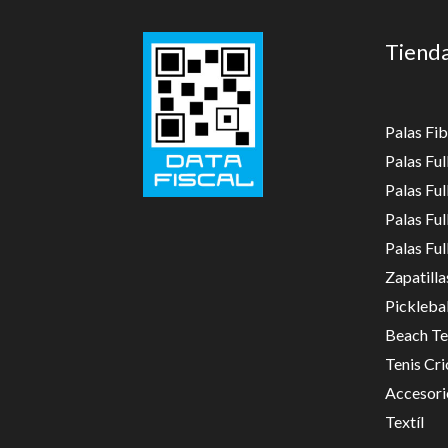
Tiend
Palas Fib
Palas Fu
Palas Fu
Palas Fu
Palas Fu
Zapatilla
Picklebal
Beach Te
Tenis Cri
Accesori
Textíl