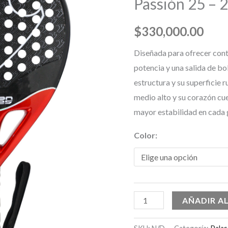
Passión 25 – 
24K
cantidad
$
330,000.00
Diseñada para ofrecer cont
potencia y una salida de bo
estructura y su superficie 
medio alto y su corazón cu
mayor estabilidad en cada 
Color:
AÑADIR A