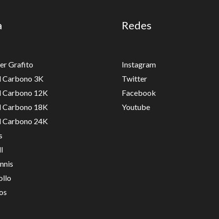
a
Redes
er Grafito
Instagram
ll Carbono 3K
Twitter
ll Carbono 12K
Facebook
ll Carbono 18K
Youtube
ll Carbono 24K
s
l
nnis
ollo
os