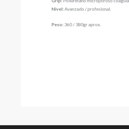
Grip:
Poliuretano microporoso coagulad
Nivel:
Avanzado / profesional.
Peso:
360 / 380gr aprox.