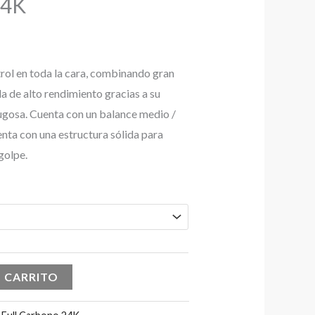
24K
rol en toda la cara, combinando gran
la de alto rendimiento gracias a su
rugosa. Cuenta con un balance medio /
enta con una estructura sólida para
golpe.
L CARRITO