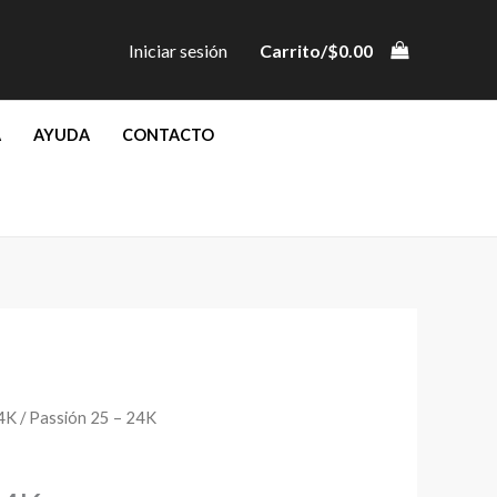
Iniciar sesión
Carrito/
$
0.00
A
AYUDA
CONTACTO
24K
/ Passión 25 – 24K