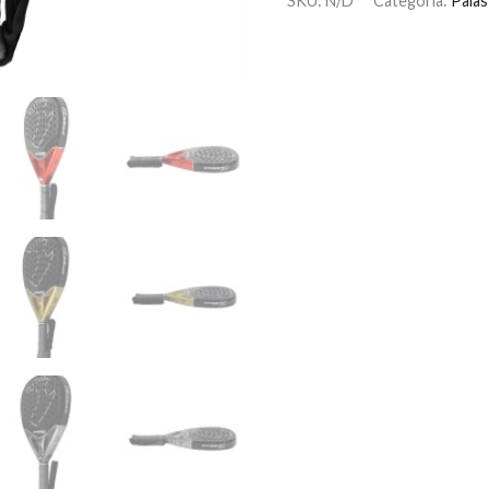
SKU:
N/D
Categoría:
Palas