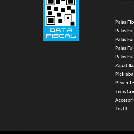
Palas Fib
Palas Fu
Palas Fu
Palas Fu
Palas Fu
Zapatilla
Picklebal
Beach Te
Tenis Cri
Accesori
Textíl