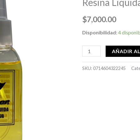
Resina Liquid
cantidad
$
7,000.00
Disponibilidad:
4 disponi
AÑADIR A
SKU:
0714604322245
Cat