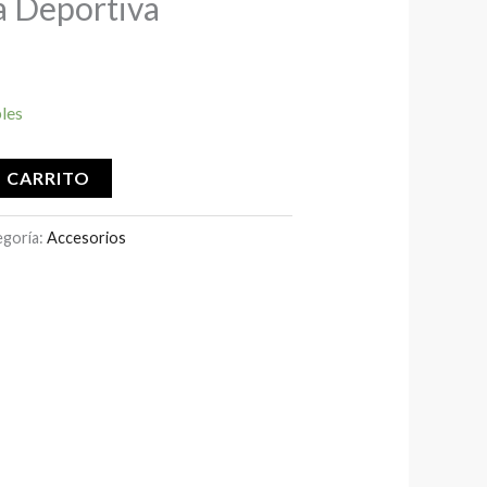
a Deportiva
bles
L CARRITO
egoría:
Accesorios