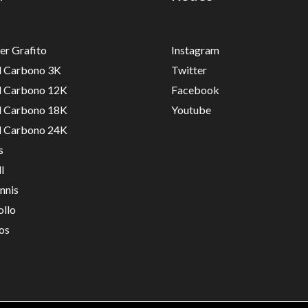
er Grafito
Instagram
ll Carbono 3K
Twitter
ll Carbono 12K
Facebook
ll Carbono 18K
Youtube
ll Carbono 24K
s
l
nnis
ollo
os