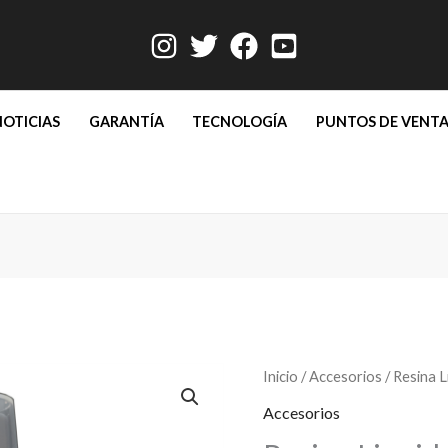
NOTICIAS
GARANTÍA
TECNOLOGÍA
PUNTOS DE VENT
Resina
Inicio
/
Accesorios
/ Resina 
Liquida
Accesorios
Deportiva