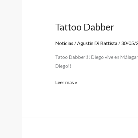
Tattoo Dabber
Tattoo
Dabber
Noticias
/
Agustin Di Battista
/
30/05/
Tatoo Dabber!!! Diego vive en Málaga y 
Diego!!
Leer más »