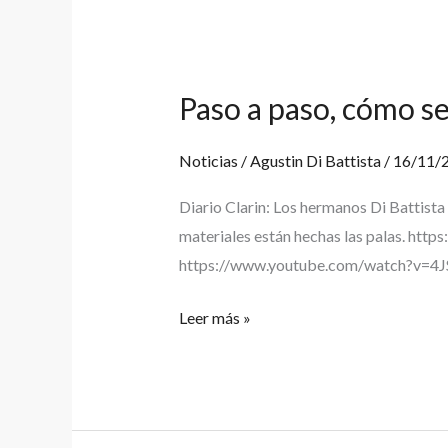
Paso a paso, cómo s
Paso
a
paso,
Noticias
/
Agustin Di Battista
/
16/11/
cómo
Diario Clarin: Los hermanos Di Battista 
se
materiales están hechas las palas. h
construye
https://www.youtube.com/watch?v=
una
paleta
Leer más »
de
pádel
Dabber