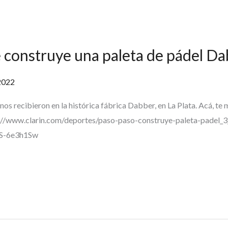
e construye una paleta de pádel D
2022
nos recibieron en la histórica fábrica Dabber, en La Plata. Acá, t
ttps://www.clarin.com/deportes/paso-paso-construye-paleta-pade
4JS-6e3h1Sw