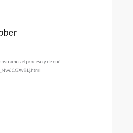
abber
e mostramos el proceso y de qué
l_3_Nw6CGXvBLj.html