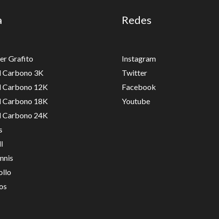
a
Redes
er Grafito
Instagram
ll Carbono 3K
Twitter
ll Carbono 12K
Facebook
ll Carbono 18K
Youtube
ll Carbono 24K
s
l
nnis
ollo
os