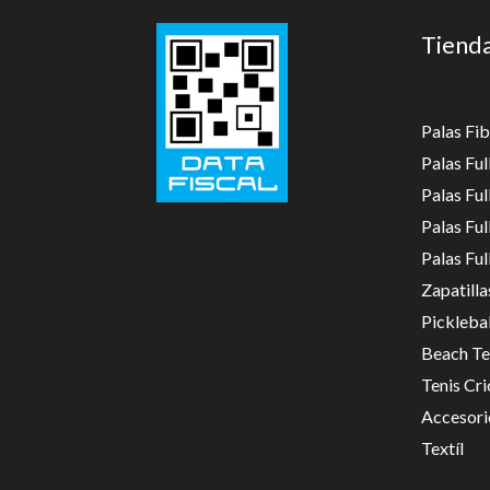
Tiend
Palas Fib
Palas Fu
Palas Fu
Palas Fu
Palas Fu
Zapatilla
Picklebal
Beach Te
Tenis Cri
Accesori
Textíl