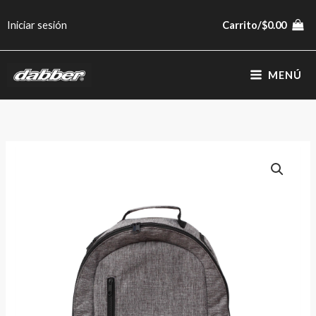
Ir
Iniciar sesión
Carrito/
$
0.00
al
contenido
MENÚ