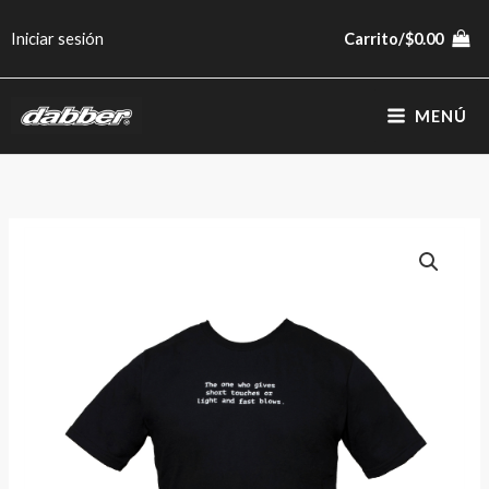
Ir
Iniciar sesión
Carrito/
$
0.00
al
contenido
MENÚ
Remera
"Short
Touches"
verde
cantidad