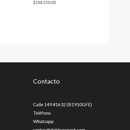
$
188,550.00
Contacto
Calle 149 #1632 (B1910GFE)
Teléfono
Whatsapp
ventas@dabbersport.com