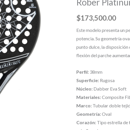
Rober Platin
$
173,500.00
Este modelo presenta un per
potencia. Su geometría ova
punto dulce, la disposición
flexión del parche aumenta
Perfil:
38mm
Superficie:
Rugosa
Núcleo:
Dabber Eva Soft
Materiales:
Composite Fib
Marco:
Tubular doble teji
Geometría:
Oval
Corazón:
Tipo estrella de