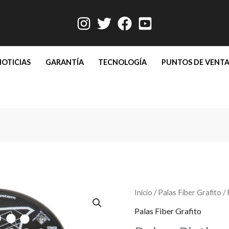
NOTICIAS
GARANTÍA
TECNOLOGÍA
PUNTOS DE VENT
Rober
Inicio
/
Palas Fiber Grafito
/ 
Platinum
Palas Fiber Grafito
cantidad