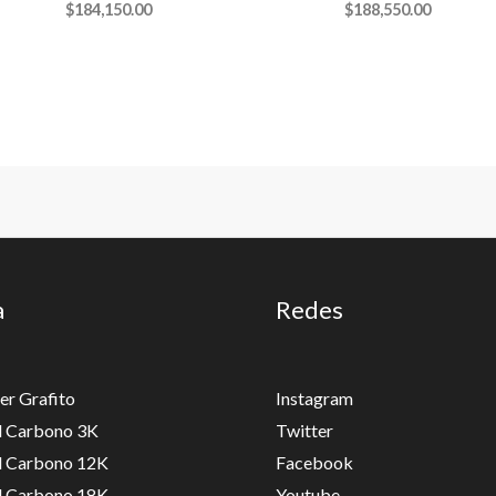
$
184,150.00
$
188,550.00
a
Redes
er Grafito
Instagram
ll Carbono 3K
Twitter
ll Carbono 12K
Facebook
ll Carbono 18K
Youtube