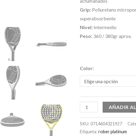
achaflanados
Grip:
Poliuretano micropor
superabsorbente
Nivel:
Intermedio
Peso:
360 / 380gr aprox.
Color:
AÑADIR A
SKU:
0714604321927
Cat
Etiqueta:
rober platinum