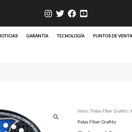
NOTICIAS
GARANTÍA
TECNOLOGÍA
PUNTOS DE VENT
Rober
Inicio
/
Palas Fiber Grafito
/ 
18
Palas Fiber Grafito
cantidad