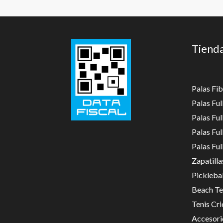
Tiend
Palas Fib
Palas Fu
Palas Fu
Palas Fu
Palas Fu
Zapatilla
Picklebal
Beach Te
Tenis Cri
Accesori