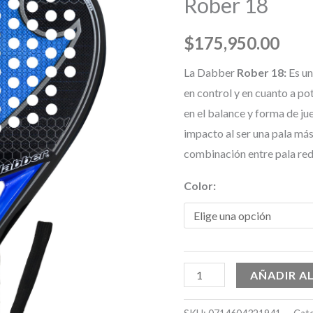
Rober 18
$
175,950.00
La Dabber
Rober 18:
Es u
en control y en cuanto a p
en el balance y forma de j
impacto al ser una pala más
combinación entre pala re
Color:
AÑADIR A