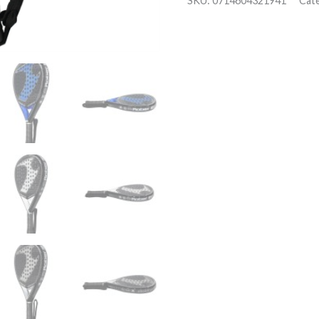
SKU:
0714604321941
Cat