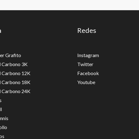
a
Redes
er Grafito
Instagram
ll Carbono 3K
Twitter
ll Carbono 12K
Facebook
ll Carbono 18K
Youtube
ll Carbono 24K
s
l
nnis
ollo
os