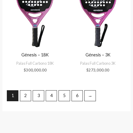
Génesis – 18K
Génesis – 3K
Palas Full Carbono 18K
Palas Full Carbono 3K
$
300,000.00
$
273,000.00
1
2
3
4
5
6
→