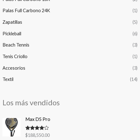
Palas Full Carbono 24K
(1)
Zapatillas
(5)
Pickleball
(6)
Beach Tennis
(3)
Tenis Criollo
(1)
Accesorios
(3)
Textíl
(14)
Los más vendidos
Max D5 Pro
Valorado
$
188,550.00
con
4.00