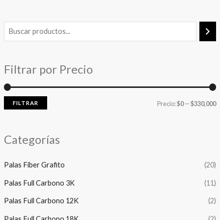
P
P
r
r
e
e
Filtrar por Precio
c
c
i
i
o
o
FILTRAR
Precio:
$0
—
$330,000
í
á
Categorías
n
x
i
i
Palas Fiber Grafito
(20)
Palas Full Carbono 3K
(11)
o
o
Palas Full Carbono 12K
(2)
Palas Full Carbono 18K
(2)