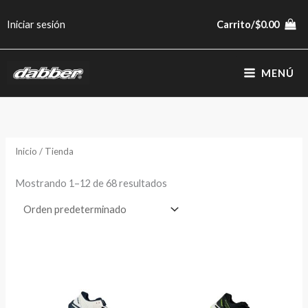
Ir
Iniciar sesión
Carrito/
$
0.00
al
contenido
MENÚ
Inicio
/ Tienda
Mostrando 1–12 de 68 resultados