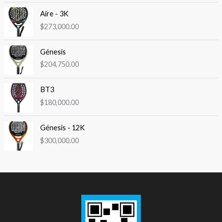
de 5
Aire - 3K
$
273,000.00
Génesis
$
204,750.00
BT3
$
180,000.00
Génesis - 12K
$
300,000.00